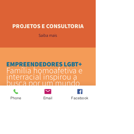
PROJETOS E CONSULTORIA
Saiba mais
EMPREENDEDORES LGBT+
Família homoafetiva e
interracial inspirou a
busca por um mundo
melhor
Phone
Email
Facebook
Um engenheiro e um
comunicador.
Um com os pés no chão e outro
com a cabeça nas nuvens.
Dois pais sonhando um mundo