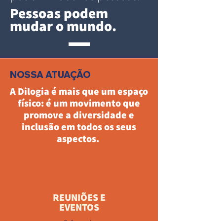
Pessoas podem
mudar o
mundo.
NOSSA ATUAÇÃO
A Dilogia é mais que um espaço
físico: é um movimento que
promove a diversidade e
inclusão em todos os seus
aspectos.
REUNIÕES E
EVENTOS