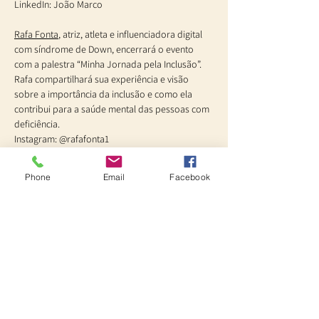
LinkedIn: João Marco
Rafa Fonta
, atriz, atleta e influenciadora digital 
com síndrome de Down, encerrará o evento 
com a palestra “Minha Jornada pela Inclusão”. 
Rafa compartilhará sua experiência e visão 
sobre a importância da inclusão e como ela 
contribui para a saúde mental das pessoas com 
deficiência.
Instagram: @rafafonta1
LinkedIn: Rafa Fonta
Phone
Email
Facebook
Sobre o Setembro Amarelo:
Campanha nacional para conscientizar sobre 
saúde mental e prevenção ao suicídio, 
promovendo diálogo e apoio.
Sobre o Setembro Verde:
Mês dedicado à luta nacional da pessoa com 
deficiência, promovendo a inclusão e o respeito 
aos direitos das pessoas com deficiência.