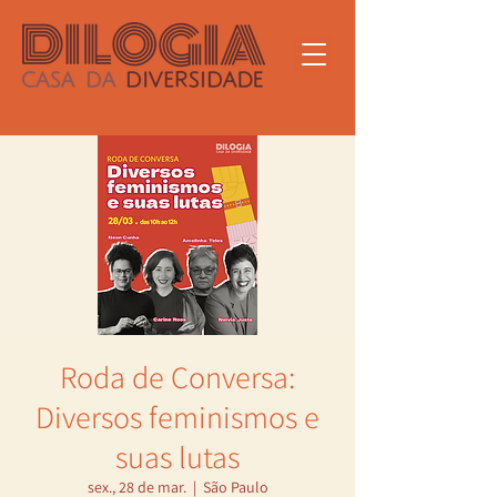
Roda de Conversa:
Diversos feminismos e
suas lutas
sex., 28 de mar.
  |  
São Paulo