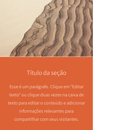
Título da seção
Esse é um parágrafo. Clique em "Editar
texto" ou clique duas vezes na caixa de
texto para editar o conteúdo e adicionar
informações relevantes para
compartilhar com seus visitantes.