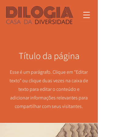
Título da página
Esse é um parágrafo. Clique em "Editar
texto" ou clique duas vezes na caixa de
texto para editar o conteúdo e
adicionar informações relevantes para
compartilhar com seus visitantes.